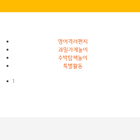
영어격려편지
과일가게놀이
수박탐색놀이
특별활동
1