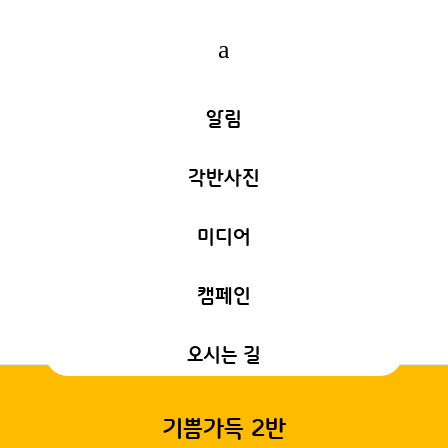
a
알림
각반사진
미디어
캠페인
오시는 길
기쁨가득 2반