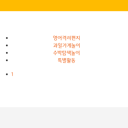
영어격려편지
과일가게놀이
수박탐색놀이
특별활동
1