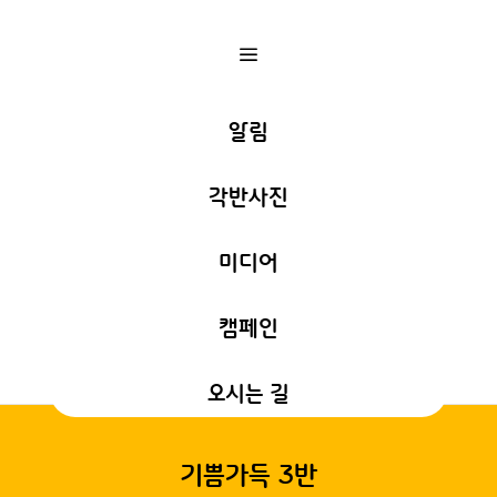
a
알림
각반사진
미디어
캠페인
오시는 길
기쁨가득 3반