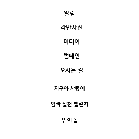
알림
각반사진
안내사항
미디어
소망가득
C
교실환경
캠페인
새하늘 활동
사랑가득
C
식단표
오시는 길
극복해요 코로나
우리들의 행사
기쁨가득
C
지구야 사랑해
부모멘토 정쑥쌤
지혜가득
C
기쁨가득 3반
엄빠 실천 챌린지
창의가득
C
우.이.놀
누리가득
C