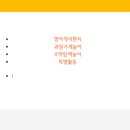
영어격려편지
과일가게놀이
수박탐색놀이
특별활동
1