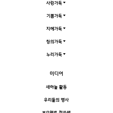
사랑가득
C
기쁨가득
C
지혜가득
C
창의가득
C
누리가득
C
미디어
새하늘 활동
우리들의 행사
부모멘토 정쑥쌤