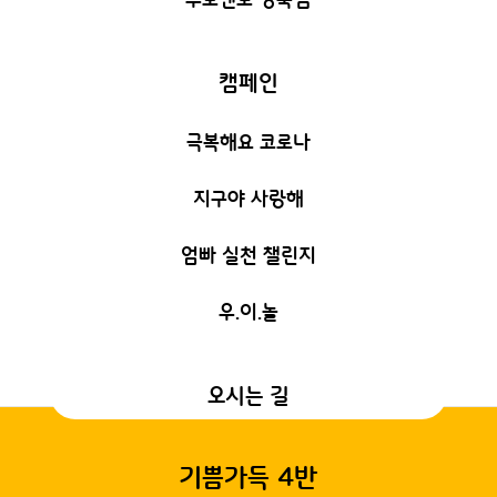
캠페인
극복해요 코로나
지구야 사랑해
엄빠 실천 챌린지
우.이.놀
오시는 길
기쁨가득 4반