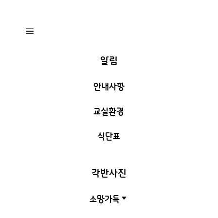
a
알림
안내사항
교실환경
식단표
각반사진
소망가득
C