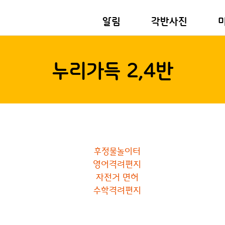
알림
각반사진
누리가득 2,4반
후정물놀이터
영어격려편지
자전거 면허
수학격려편지