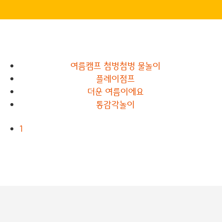
여름캠프 첨벙첨벙 물놀이
플레이점프
더운 여름이에요
통감각놀이
1