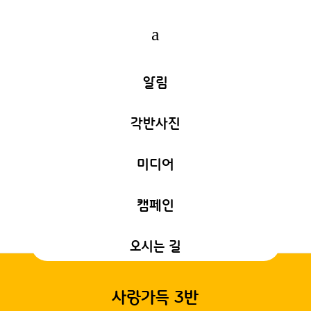
a
알림
각반사진
미디어
캠페인
오시는 길
사랑가득 3반