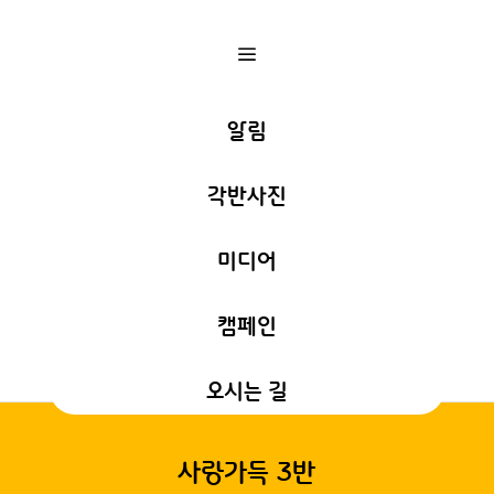
a
알림
각반사진
미디어
캠페인
오시는 길
사랑가득 3반