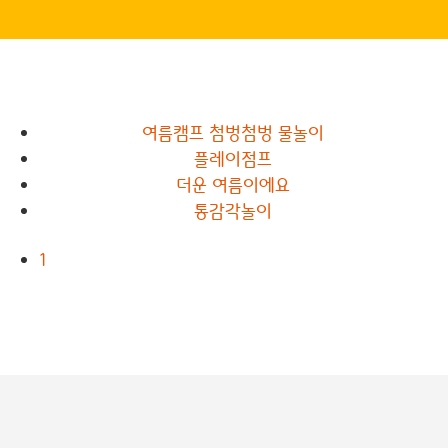
여름캠프 첨벙첨벙 물놀이
플레이점프
더운 여름이에요
통감각놀이
1