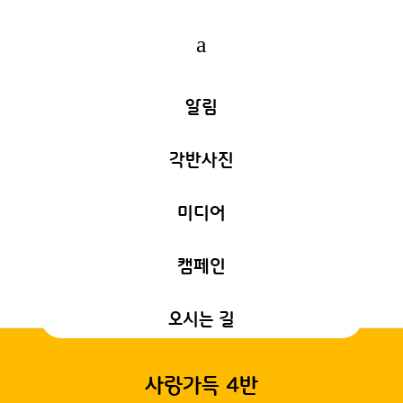
a
알림
각반사진
미디어
캠페인
오시는 길
사랑가득 4반