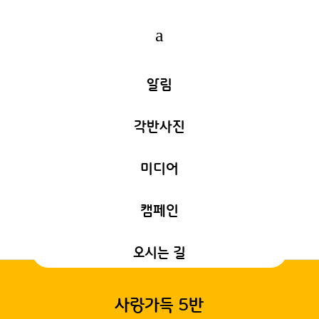
a
알림
각반사진
미디어
캠페인
오시는 길
사랑가득 5반