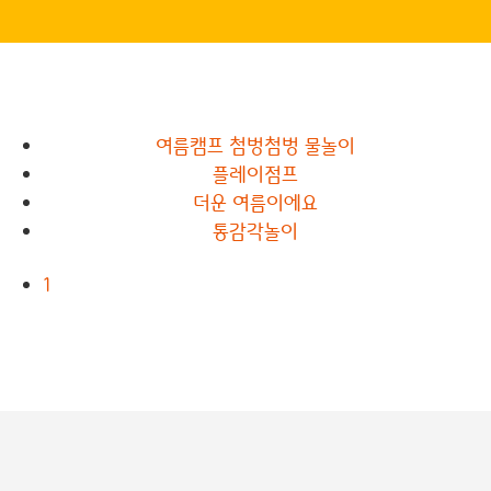
여름캠프 첨벙첨벙 물놀이
플레이점프
더운 여름이에요
통감각놀이
1