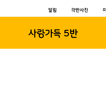
알림
각반사진
사랑가득 5반