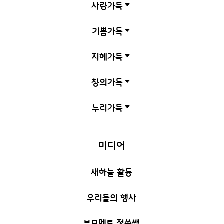
사랑가득
C
기쁨가득
C
지혜가득
C
창의가득
C
누리가득
C
미디어
새하늘 활동
우리들의 행사
부모멘토 정쑥쌤