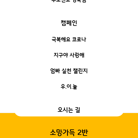
캠페인
극복해요 코로나
지구야 사랑해
엄빠 실천 챌린지
우.이.놀
오시는 길
소망가득 2반