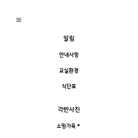
a
알림
안내사항
교실환경
식단표
각반사진
소망가득
C