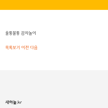
울퉁불퉁 감자놀이
목록보기
이전
다음
새하늘.kr