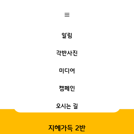
a
알림
각반사진
미디어
캠페인
오시는 길
지혜가득 2반