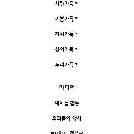
사랑가득
C
기쁨가득
C
지혜가득
C
창의가득
C
누리가득
C
미디어
새하늘 활동
우리들의 행사
부모멘토 정쑥쌤