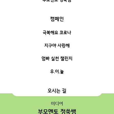
캠페인
극복해요 코로나
지구야 사랑해
엄빠 실천 챌린지
우.이.놀
오시는 길
미디어
부모멘토 정쑥쌤