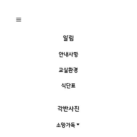
a
알림
안내사항
교실환경
식단표
각반사진
소망가득
C