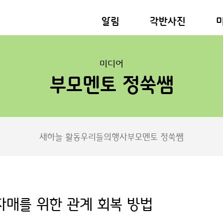
알림
각반사진
미디어
부모멘토 정쑥쌤
새하늘 활동
우리들의행사
부모멘토 정쑥쌤
자매를 위한 관계 회복 방법