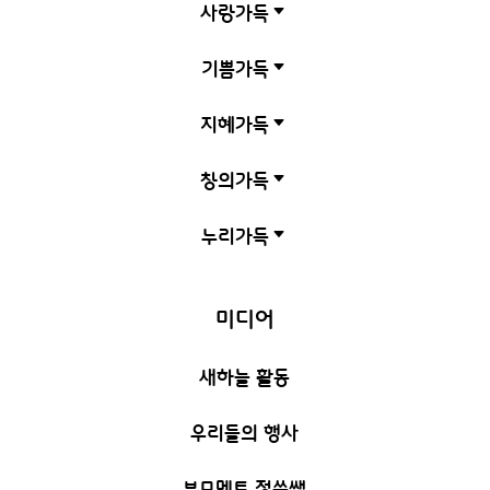
사랑가득
C
기쁨가득
C
지혜가득
C
창의가득
C
누리가득
C
미디어
새하늘 활동
우리들의 행사
부모멘토 정쑥쌤