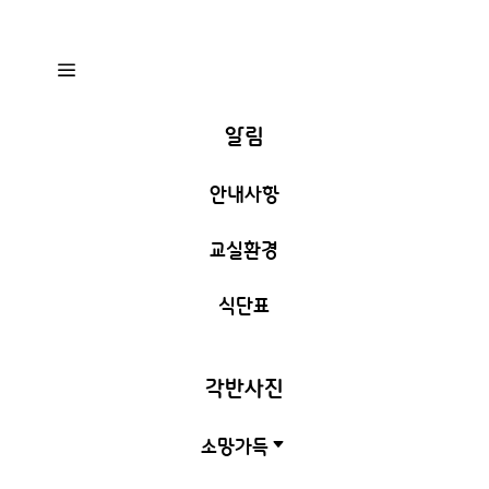
a
알림
안내사항
교실환경
식단표
각반사진
소망가득
C