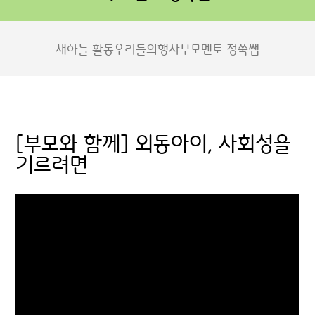
새하늘 활동
우리들의행사
부모멘토 정쑥쌤
[부모와 함께] 외동아이, 사회성을
기르려면