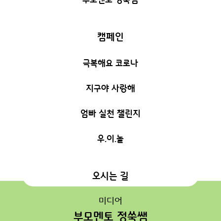
캠페인
극복해요 코로나
지구야 사랑해
엄빠 실천 챌린지
우.이.놀
오시는 길
미디어
부모멘토 정쑥쌤