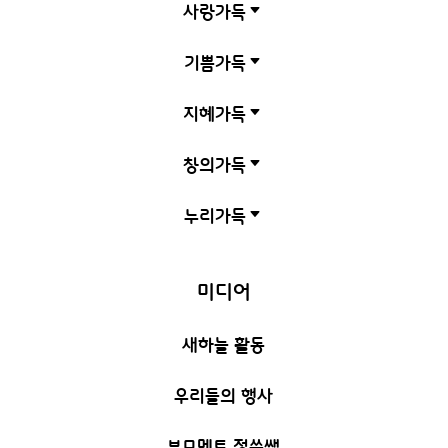
사랑가득
C
기쁨가득
C
지혜가득
C
창의가득
C
누리가득
C
미디어
새하늘 활동
우리들의 행사
부모멘토 정쑥쌤