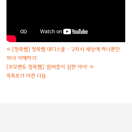
«
[정쑥쌤] 정쑥쌤 대디스쿨 - '2차시 세상에 하나뿐인
자녀 이해하기'
[부모멘토 정쑥쌤] '잠버릇이 심한 아이'
»
목록보기
이전
다음