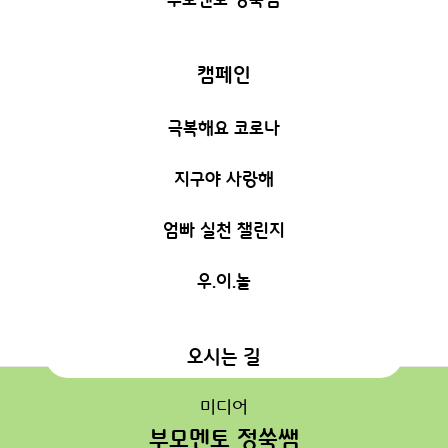
캠페인
극복해요 코로나
지구야 사랑해
엄빠 실천 챌린지
우.이.놀
오시는 길
미디어
부모멘토 정쑥쌤