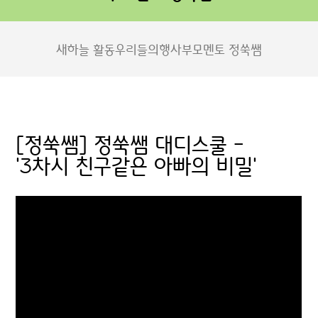
새하늘 활동
우리들의행사
부모멘토 정쑥쌤
[정쑥쌤] 정쑥쌤 대디스쿨 -
'3차시 친구같은 아빠의 비밀'