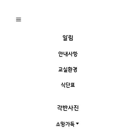
a
알림
안내사항
교실환경
식단표
각반사진
소망가득
C