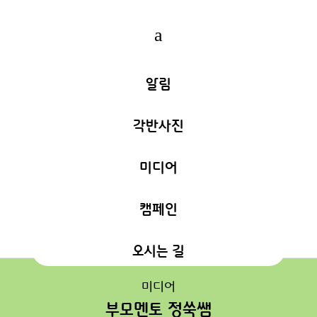
a
알림
각반사진
미디어
캠페인
오시는 길
미디어
부모멘토 정쑥쌤