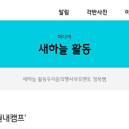
알림
각반사진
미디어
새하늘 활동
새하늘 활동
우리들의행사
부모멘토 정쑥쌤
원내캠프'