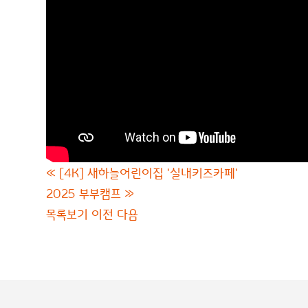
«
[4K] 새하늘어린이집 '실내키즈카페'
2025 부부캠프
»
목록보기
이전
다음