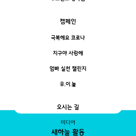
캠페인
극복해요 코로나
지구야 사랑해
엄빠 실천 챌린지
우.이.놀
오시는 길
미디어
새하늘 활동