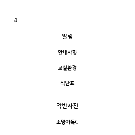
a
알림
안내사항
교실환경
식단표
각반사진
소망가득
C