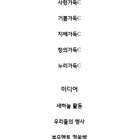
사랑가득
C
기쁨가득
C
지혜가득
C
창의가득
C
누리가득
C
미디어
새하늘 활동
우리들의 행사
부모멘토 정쑥쌤