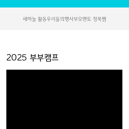
새하늘 활동
우리들의행사
부모멘토 정쑥쌤
2025 부부캠프