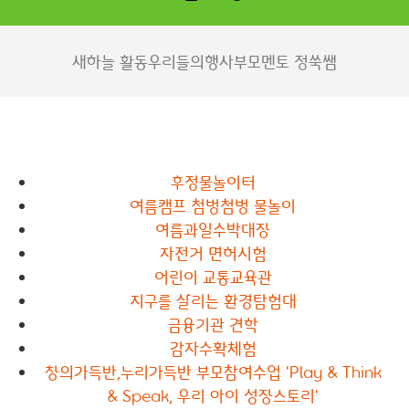
새하늘 활동
우리들의행사
부모멘토 정쑥쌤
후정물놀이터
여름캠프 첨벙첨벙 물놀이
여름과일수박대장
자전거 면허시험
어린이 교통교육관
지구를 살리는 환경탐험대
금융기관 견학
감자수확체험
창의가득반,누리가득반 부모참여수업 'Play & Think
& Speak, 우리 아이 성장스토리'