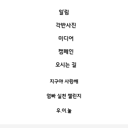
알림
각반사진
안내사항
미디어
소망가득
C
교실환경
캠페인
새하늘 활동
사랑가득
C
식단표
오시는 길
극복해요 코로나
우리들의 행사
기쁨가득
C
지구야 사랑해
부모멘토 정쑥쌤
지혜가득
C
미디어
엄빠 실천 챌린지
우리들의 행사
창의가득
C
우.이.놀
누리가득
C