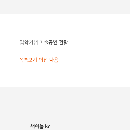
입학기념 마술공연 관람
목록보기
이전
다음
새하늘.kr