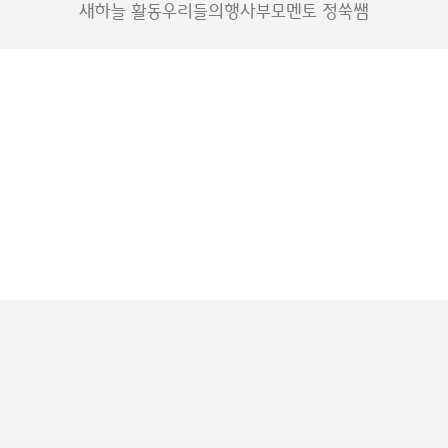
새하늘 활동
우리들의행사
부모멘토 정쑥쌤