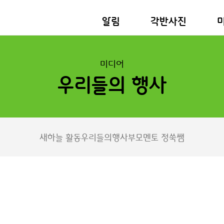
알림
각반사진
미디어
우리들의 행사
새하늘 활동
우리들의행사
부모멘토 정쑥쌤