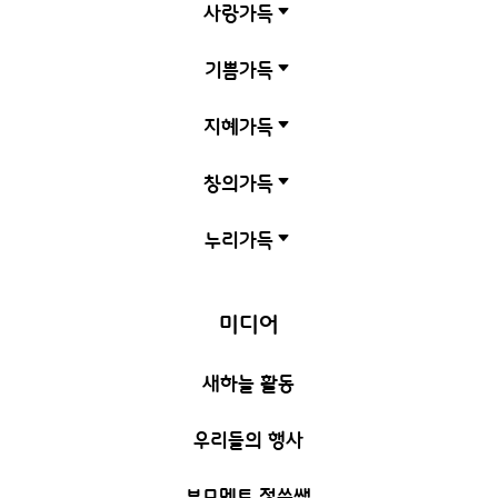
사랑가득
C
기쁨가득
C
지혜가득
C
창의가득
C
누리가득
C
미디어
새하늘 활동
우리들의 행사
부모멘토 정쑥쌤