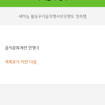
새하늘 활동
우리들의행사
부모멘토 정쑥쌤
음식문화개선 인형극
목록보기
이전
다음