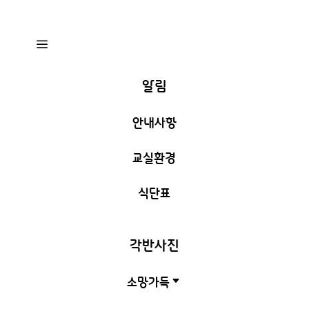
a
알림
안내사항
교실환경
식단표
각반사진
소망가득
C