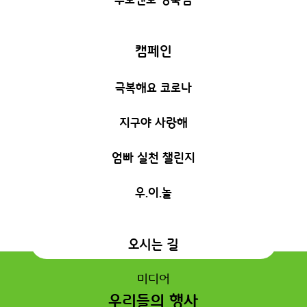
캠페인
극복해요 코로나
지구야 사랑해
엄빠 실천 챌린지
우.이.놀
오시는 길
미디어
우리들의 행사