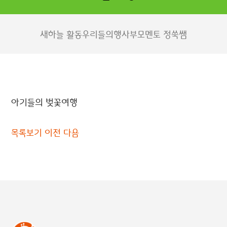
새하늘 활동
우리들의행사
부모멘토 정쑥쌤
아기들의 벚꽃여행
목록보기
이전
다음