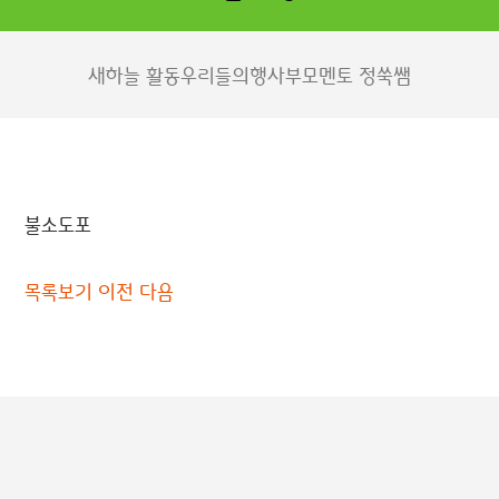
새하늘 활동
우리들의행사
부모멘토 정쑥쌤
불소도포
목록보기
이전
다음