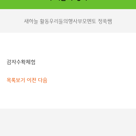
새하늘 활동
우리들의행사
부모멘토 정쑥쌤
감자수확체험
목록보기
이전
다음