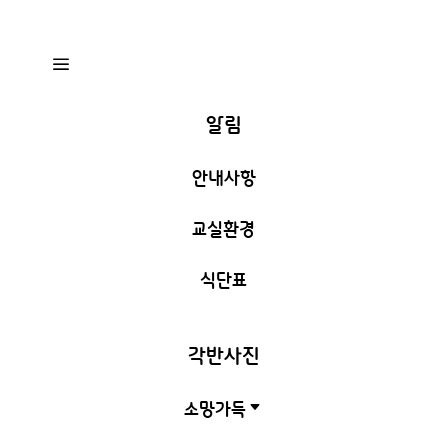
a
알림
안내사항
교실환경
식단표
각반사진
소망가득
C