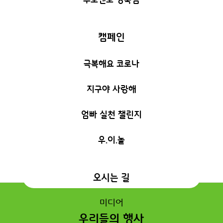
캠페인
극복해요 코로나
지구야 사랑해
엄빠 실천 챌린지
우.이.놀
오시는 길
미디어
우리들의 행사