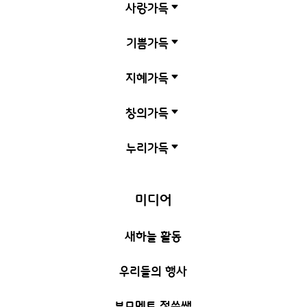
사랑가득
C
기쁨가득
C
지혜가득
C
창의가득
C
누리가득
C
미디어
새하늘 활동
우리들의 행사
부모멘토 정쑥쌤