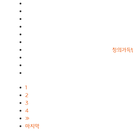
창의가득반,
1
2
3
4
»
마지막