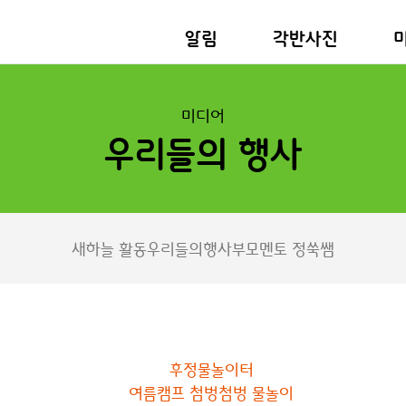
알림
각반사진
미디어
우리들의 행사
새하늘 활동
우리들의행사
부모멘토 정쑥쌤
후정물놀이터
여름캠프 첨벙첨벙 물놀이