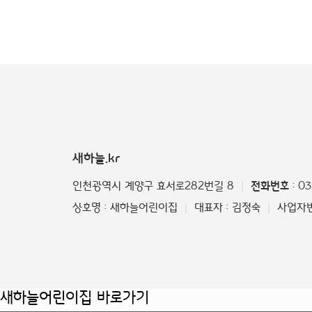
새하늘.kr
인천광역시 계양구 효서로282번길 8
전화번호
: 0
|
상호명 : 새하늘어린이집
대표자 : 김정숙
사업자번호
|
|
새하늘어린이집 바로가기