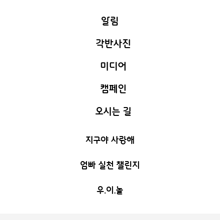
알림
각반사진
안내사항
미디어
소망가득
C
교실환경
캠페인
새하늘 활동
사랑가득
C
식단표
오시는 길
극복해요 코로나
우리들의 행사
기쁨가득
C
지구야 사랑해
부모멘토 정쑥쌤
지혜가득
C
알림
엄빠 실천 챌린지
교실환경
창의가득
C
우.이.놀
누리가득
C