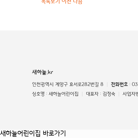
목록보기
이전
다음
새하늘.kr
인천광역시 계양구 효서로282번길 8
전화번호
: 0
|
상호명 : 새하늘어린이집
대표자 : 김정숙
사업자번호
|
|
새하늘어린이집 바로가기