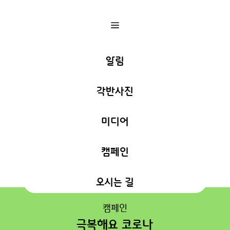
a
알림
각반사진
미디어
캠페인
오시는 길
캠페인
극복해요 코로나