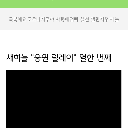
극복해요 코로나
지구야 사랑해
엄빠 실천 챌린지
우.이.놀
새하늘 "응원 릴레이" 열한 번째