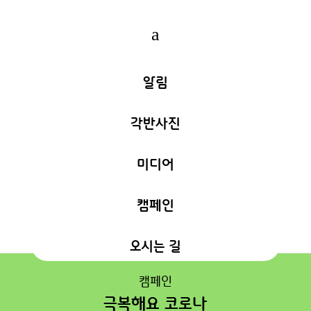
a
알림
각반사진
미디어
캠페인
오시는 길
캠페인
극복해요 코로나