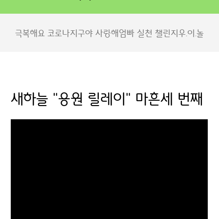
극복해요 코로나
지구야 사랑해
엄빠 실천 챌린지
우.이.놀
새하늘 "응원 릴레이" 마흔세 번째