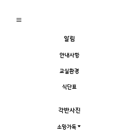
a
알림
안내사항
교실환경
식단표
각반사진
소망가득
C