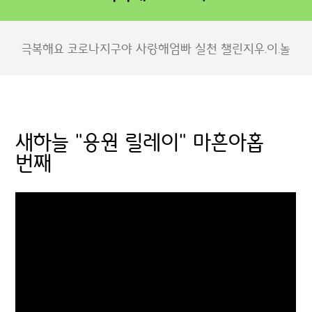
극복해요 코로나
지구야 사랑해
엄빠 실천 챌린지
우.이.놀
새하늘 "응원 릴레이" 마흔아홉
번째