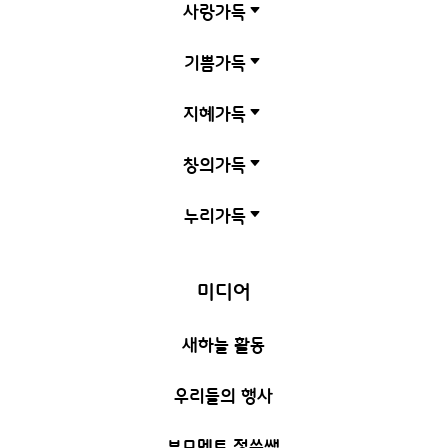
사랑가득
C
기쁨가득
C
지혜가득
C
창의가득
C
누리가득
C
미디어
새하늘 활동
우리들의 행사
부모멘토 정쑥쌤