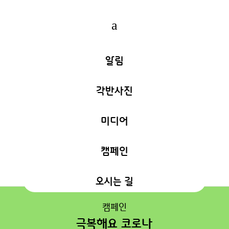
a
알림
각반사진
미디어
캠페인
오시는 길
캠페인
극복해요 코로나