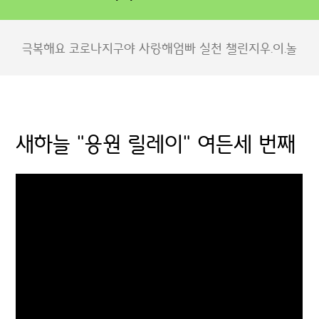
극복해요 코로나
지구야 사랑해
엄빠 실천 챌린지
우.이.놀
새하늘 "응원 릴레이" 여든세 번째