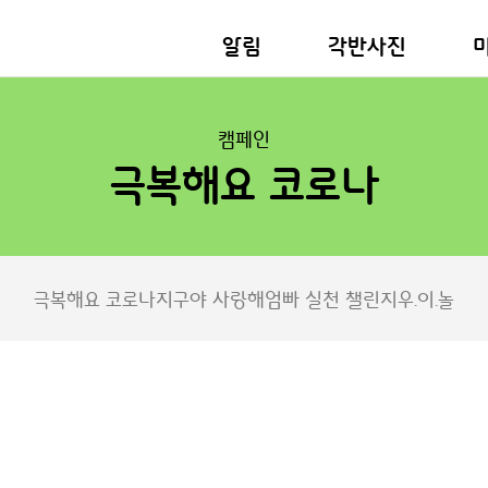
알림
각반사진
캠페인
극복해요 코로나
극복해요 코로나
지구야 사랑해
엄빠 실천 챌린지
우.이.놀