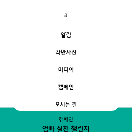
a
알림
각반사진
미디어
캠페인
오시는 길
캠페인
엄빠 실천 챌린지