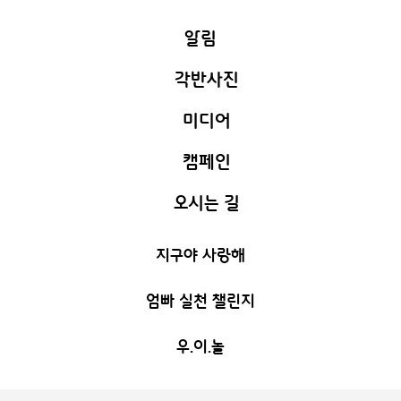
알림
각반사진
안내사항
미디어
소망가득
C
교실환경
캠페인
새하늘 활동
사랑가득
C
식단표
오시는 길
극복해요 코로나
우리들의 행사
기쁨가득
C
지구야 사랑해
부모멘토 정쑥쌤
지혜가득
C
캠페인
엄빠 실천 챌린지
엄빠 실천 챌린지
창의가득
C
우.이.놀
누리가득
C