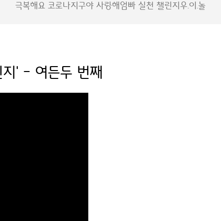
극복해요 코로나
지구야 사랑해
엄빠 실천 챌린지
우.이.놀
지' - 여든두 번째