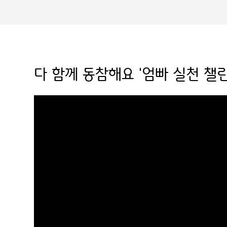
다 함께 동참해요 '엄빠 실천 챌린