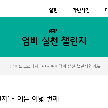
알림
각반사진
캠페인
엄빠 실천 챌린지
극복해요 코로나
지구야 사랑해
엄빠 실천 챌린지
우.이.놀
지' - 여든 여덟 번째