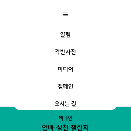
a
알림
각반사진
미디어
캠페인
오시는 길
캠페인
엄빠 실천 챌린지