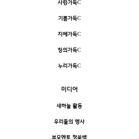
사랑가득
C
기쁨가득
C
지혜가득
C
창의가득
C
누리가득
C
미디어
새하늘 활동
우리들의 행사
부모멘토 정쑥쌤