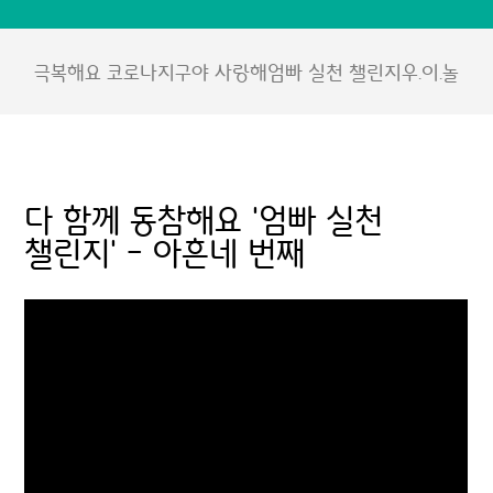
극복해요 코로나
지구야 사랑해
엄빠 실천 챌린지
우.이.놀
다 함께 동참해요 '엄빠 실천
챌린지' - 아흔네 번째