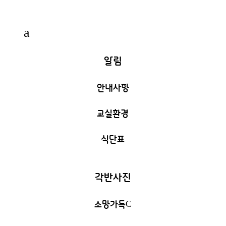
a
알림
안내사항
교실환경
식단표
각반사진
소망가득
C