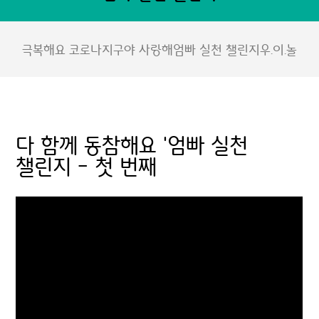
극복해요 코로나
지구야 사랑해
엄빠 실천 챌린지
우.이.놀
다 함께 동참해요 '엄빠 실천
챌린지 - 첫 번째