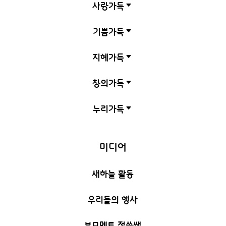
사랑가득
C
기쁨가득
C
지혜가득
C
창의가득
C
누리가득
C
미디어
새하늘 활동
우리들의 행사
부모멘토 정쑥쌤