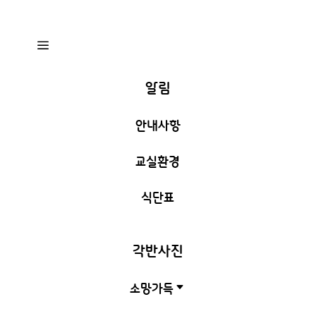
a
알림
안내사항
교실환경
식단표
각반사진
소망가득
C