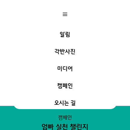
a
알림
각반사진
미디어
캠페인
오시는 길
캠페인
엄빠 실천 챌린지