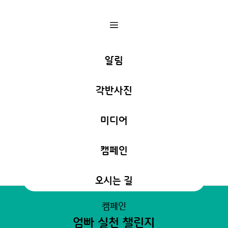
a
알림
각반사진
미디어
캠페인
오시는 길
캠페인
엄빠 실천 챌린지