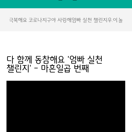
극복해요 코로나
지구야 사랑해
엄빠 실천 챌린지
우.이.놀
다 함께 동참해요 '엄빠 실천
챌린지' - 마흔일곱 번째