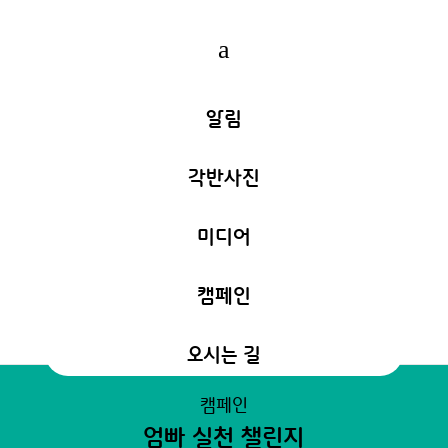
a
알림
각반사진
미디어
캠페인
오시는 길
캠페인
엄빠 실천 챌린지