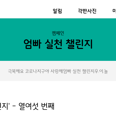
알림
각반사진
캠페인
엄빠 실천 챌린지
극복해요 코로나
지구야 사랑해
엄빠 실천 챌린지
우.이.놀
지' - 열여섯 번째