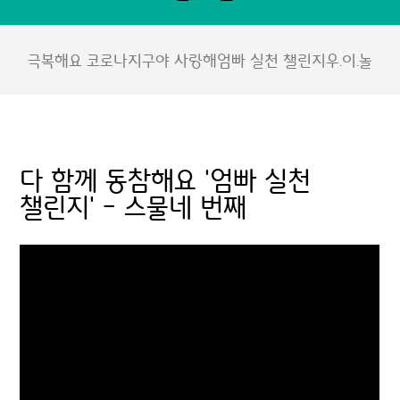
극복해요 코로나
지구야 사랑해
엄빠 실천 챌린지
우.이.놀
다 함께 동참해요 '엄빠 실천
챌린지' - 스물네 번째