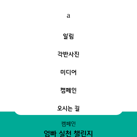
a
알림
각반사진
미디어
캠페인
오시는 길
캠페인
엄빠 실천 챌린지