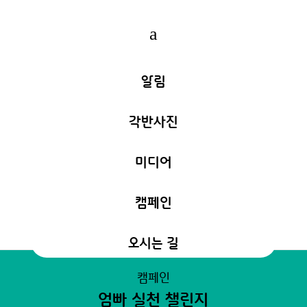
a
알림
각반사진
미디어
캠페인
오시는 길
캠페인
엄빠 실천 챌린지