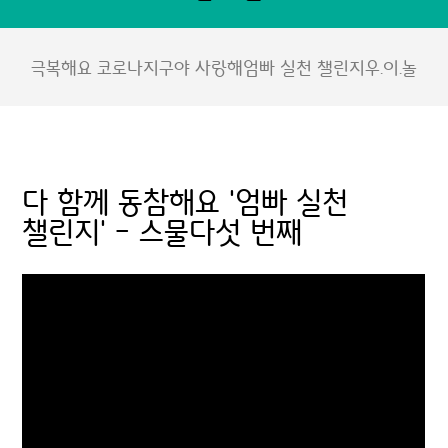
극복해요 코로나
지구야 사랑해
엄빠 실천 챌린지
우.이.놀
다 함께 동참해요 '엄빠 실천
챌린지' - 스물다섯 번째