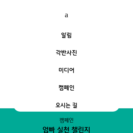
a
알림
각반사진
미디어
캠페인
오시는 길
캠페인
엄빠 실천 챌린지