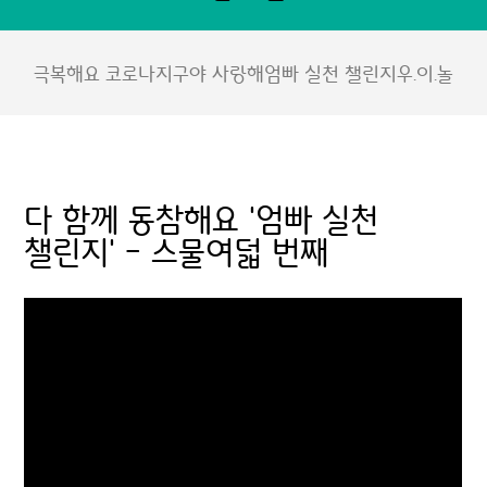
극복해요 코로나
지구야 사랑해
엄빠 실천 챌린지
우.이.놀
다 함께 동참해요 '엄빠 실천
챌린지' - 스물여덟 번째