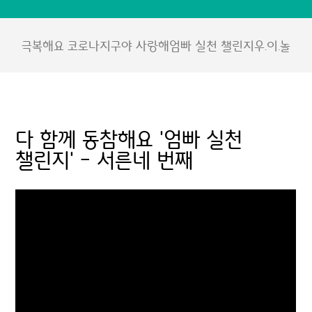
극복해요 코로나
지구야 사랑해
엄빠 실천 챌린지
우.이.놀
다 함께 동참해요 '엄빠 실천
챌린지' - 서른네 번째