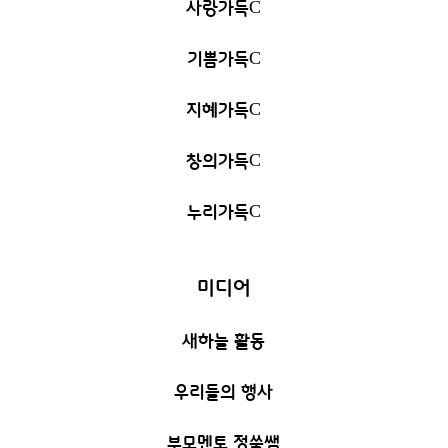
사랑가득
C
기쁨가득
C
지혜가득
C
창의가득
C
누리가득
C
미디어
새하늘 활동
우리들의 행사
부모멘토 정쑥쌤