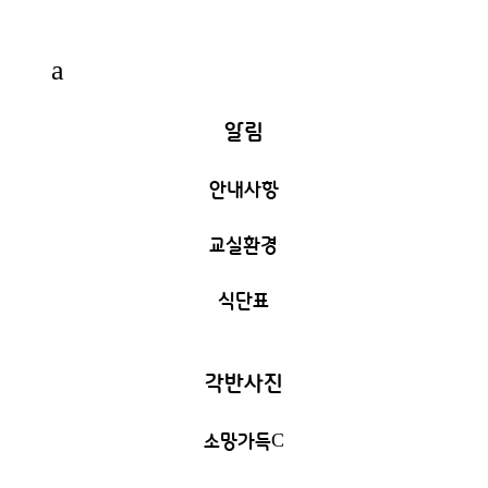
a
알림
안내사항
교실환경
식단표
각반사진
소망가득
C