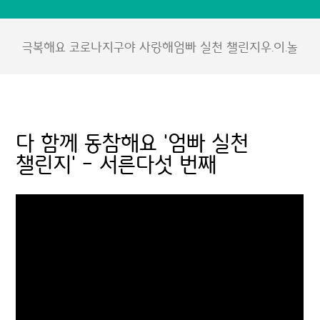
극복해요 코로나
지구야 사랑해
엄빠 실천 챌린지
우.이.놀
다 함께 동참해요 '엄빠 실천
챌린지' - 서른다섯 번째