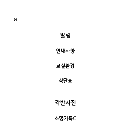
a
알림
안내사항
교실환경
식단표
각반사진
소망가득
C