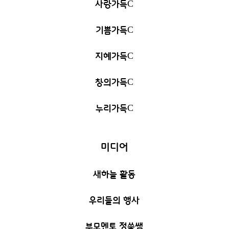
사랑가득
C
기쁨가득
C
지혜가득
C
창의가득
C
누리가득
C
미디어
새하늘 활동
우리들의 행사
부모멘토 정쑥쌤