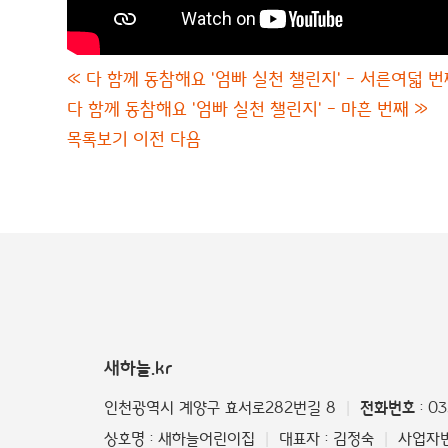
«
다 함께 동참해요 '엄빠 실천 챌린지' - 서른여덟 
다 함께 동참해요 '엄빠 실천 챌린지' - 마흔 번째
»
목록보기
이전
다음
새하늘.kr
인천광역시 계양구 효서로282번길 8
전화번호
: 0
|
상호명 : 새하늘어린이집
대표자 : 김정숙
사업자번호
|
|