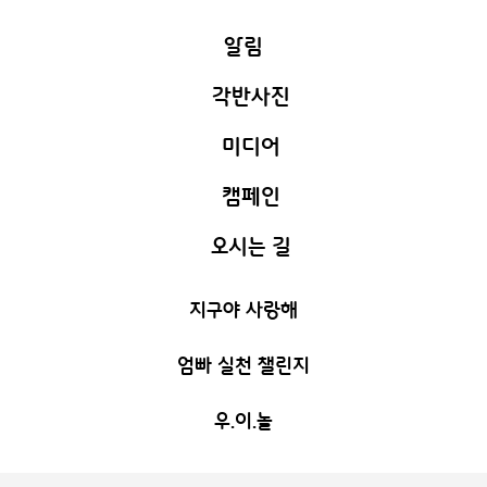
알림
각반사진
안내사항
미디어
소망가득
C
교실환경
캠페인
새하늘 활동
사랑가득
C
식단표
오시는 길
극복해요 코로나
우리들의 행사
기쁨가득
C
지구야 사랑해
부모멘토 정쑥쌤
지혜가득
C
캠페인
엄빠 실천 챌린지
엄빠 실천 챌린지
창의가득
C
우.이.놀
누리가득
C