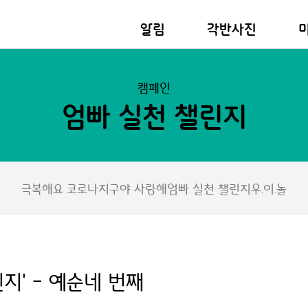
알림
각반사진
캠페인
엄빠 실천 챌린지
극복해요 코로나
지구야 사랑해
엄빠 실천 챌린지
우.이.놀
지' - 예순네 번째